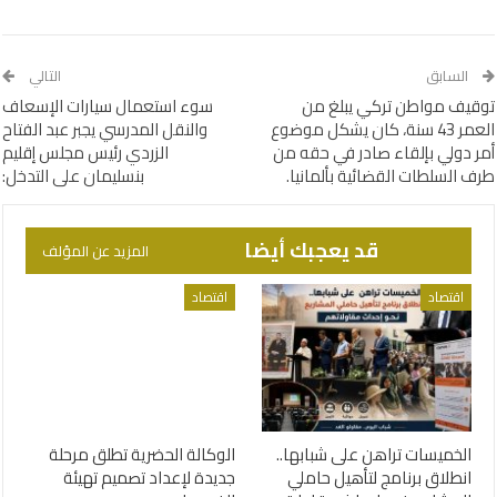
السابق
التالي
توقيف مواطن تركي يبلغ من
سوء استعمال سيارات الإسعاف
العمر 43 سنة، كان يشكل موضوع
والنقل المدرسي يجبر عبد الفتاح
أمر دولي بإلقاء صادر في حقه من
الزردي رئيس مجلس إقليم
طرف السلطات القضائية بألمانيا.‎
بنسليمان على التدخل:
قد يعجبك أيضا
المزيد عن المؤلف
اقتصاد
اقتصاد
الخميسات تراهن على شبابها..
الوكالة الحضرية تطلق مرحلة
انطلاق برنامج لتأهيل حاملي
جديدة لإعداد تصميم تهيئة