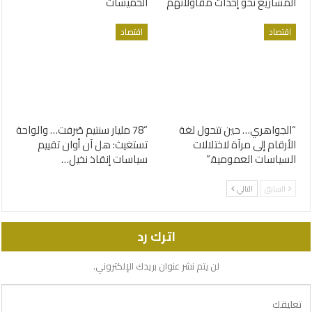
المشاريع نحو إحداث مقاولاتهم
الخميسات
اقتصاد
اقتصاد
“الجواهري… حين تتحول لغة
“78 مليار سنتيم صُرفت… والواحة
الأرقام إلى مرآة لاختلالات
تستغيث: هل آن أوان تقييم
السياسات العمومية.”
سياسات إنقاذ نخيل…
السابق
التالي
اترك رد
لن يتم نشر عنوان بريدك الإلكتروني.