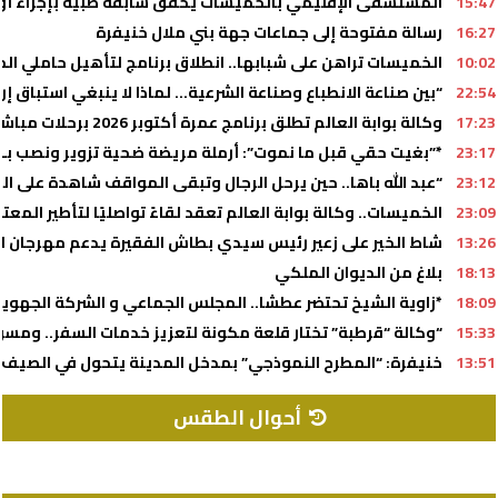
15:47
المستشفى الإقليمي بالخميسات يحقق سابقة طبية بإجراء أول ع
16:27
رسالة مفتوحة إلى جماعات جهة بني ملال خنيفرة
10:02
الخميسات تراهن على شبابها.. انطلاق برنامج لتأهيل حاملي ال
22:54
“بين صناعة الانطباع وصناعة الشرعية… لماذا لا ينبغي استباق إرا
17:23
وكالة بوابة العالم تطلق برنامج عمرة أكتوبر 2026 برحلات مباشرة وإقامة بفنادق متميزة
23:17
*”بغيت حقي قبل ما نموت”: أرملة مريضة ضحية تزوير ونصب بـ 360 مليون.. وشكاية رسمية تهز محكمة الاستئناف بفاس*
23:12
“عبد الله باها.. حين يرحل الرجال وتبقى المواقف شاهدة على ال
23:09
الخميسات.. وكالة بوابة العالم تعقد لقاءً تواصليًا لتأطير المعت
13:26
شاط الخير على زعير رئيس سيدي بطاش الفقيرة يدعم مهرجان السو
18:13
بلاغ من الديوان الملكي
18:09
*زاوية الشيخ تحتضر عطشا.. المجلس الجماعي و الشركة الجهوي
15:33
“وكالة “قرطبة” تختار قلعة مكونة لتعزيز خدمات السفر.. وم
13:51
خنيفرة: “المطرح النموذجي” بمدخل المدينة يتحول في الصيف إ
أحوال الطقس
RABAT WEATHER