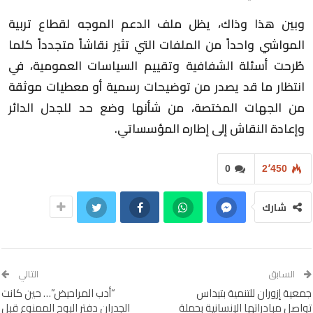
وبين هذا وذاك، يظل ملف الدعم الموجه لقطاع تربية
المواشي واحداً من الملفات التي تثير نقاشاً متجدداً كلما
طُرحت أسئلة الشفافية وتقييم السياسات العمومية، في
انتظار ما قد يصدر من توضيحات رسمية أو معطيات موثقة
من الجهات المختصة، من شأنها وضع حد للجدل الدائر
وإعادة النقاش إلى إطاره المؤسساتي.
0
2٬450
شارك
السابق
التالي
جمعية إزوران للتنمية بتيداس
“أدب المراحيض”… حين كانت
تواصل مبادراتها الإنسانية بحملة
الجدران دفتر البوح الممنوع قبل