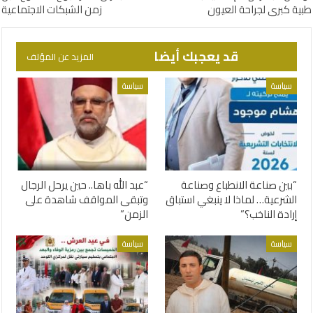
طبية كبرى لجراحة العيون
زمن الشبكات الاجتماعية
قد يعجبك أيضا
المزيد عن المؤلف
سياسة
سياسة
“بين صناعة الانطباع وصناعة
“عبد الله باها.. حين يرحل الرجال
الشرعية… لماذا لا ينبغي استباق
وتبقى المواقف شاهدة على
إرادة الناخب؟”
الزمن”
سياسة
سياسة