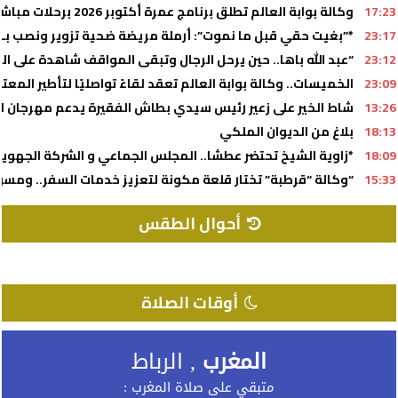
17:23
وكالة بوابة العالم تطلق برنامج عمرة أكتوبر 2026 برحلات مباشرة وإقامة بفنادق متميزة
23:17
*”بغيت حقي قبل ما نموت”: أرملة مريضة ضحية تزوير ونصب بـ 360 مليون.. وشكاية رسمية تهز محكمة الاستئناف بفاس*
23:12
“عبد الله باها.. حين يرحل الرجال وتبقى المواقف شاهدة على ال
23:09
الخميسات.. وكالة بوابة العالم تعقد لقاءً تواصليًا لتأطير المعت
13:26
شاط الخير على زعير رئيس سيدي بطاش الفقيرة يدعم مهرجان السو
18:13
بلاغ من الديوان الملكي
18:09
*زاوية الشيخ تحتضر عطشا.. المجلس الجماعي و الشركة الجهوي
15:33
“وكالة “قرطبة” تختار قلعة مكونة لتعزيز خدمات السفر.. وم
أحوال الطقس
RABAT WEATHER
أوقات الصلاة