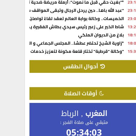
23:
*”بغيت حقي قبل ما نموت”: أرملة مريضة ضحية تزوير ونصب بـ 360 مليون.. وشكاية رسمية تهز محكمة الاستئناف بفاس*
23:
“عبد الله باها.. حين يرحل الرجال وتبقى المواقف شاهدة على الزم
23:
الخميسات.. وكالة بوابة العالم تعقد لقاءً تواصليًا لتأطير المعتم
13:
شاط الخير على زعير رئيس سيدي بطاش الفقيرة يدعم مهرجان السوي
18:
بلاغ من الديوان الملكي
18:
*زاوية الشيخ تحتضر عطشا.. المجلس الجماعي و الشركة الجهوية
15:
“وكالة “قرطبة” تختار قلعة مكونة لتعزيز خدمات السفر.. ومسؤ
أحوال الطقس
RABAT WEATHER
أوقات الصلاة