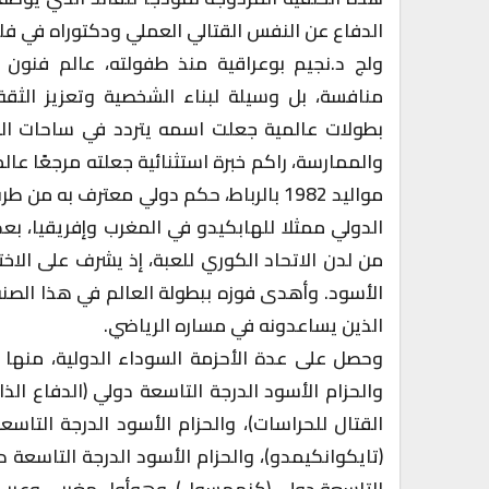
الدفاع عن النفس القتالي العملي ودكتوراه في فلسف
ولج د.نجيم بوعراقية منذ طفولته، عالم فنون 
منافسة، بل وسيلة لبناء الشخصية وتعزيز الثق
بطولات عالمية جعلت اسمه يتردد في ساحات القت
والممارسة، راكم خبرة استثنائية جعلته مرجعًا عالم
مواليد 1982 بالرباط، حكم دولي معترف به 
الدولي ممثلا للهابكيدو في المغرب وإفريقيا، بع
من لدن الاتحاد الكوري للعبة، إذ يشرف على الاخت
الأسود. وأهدى فوزه ببطولة العالم في هذا الصنف 
الذين يساعدونه في مساره الرياضي.
وحصل على عدة الأحزمة السوداء الدولية، منها ا
والحزام الأسود الدرجة التاسعة دولي (الدفاع الذ
القتال للحراسات)، والحزام الأسود الدرجة التاسع
(تايكوانكيمدو)، والحزام الأسود الدرجة التاسعة د
التاسعة دولي (كنهمسول)، وهوأول مغربي وعربي 