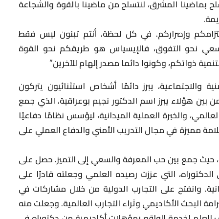
لح بماضينا المشرق، لنتسلح من ماضينا بالقوة والشجاعة
يمة.
زامكم وإصراركم. في كل لحظة، أنتم تبنون ليس فقط
لسعي نحو التفوق، فالإيسياس هو طريقكم نحو القوة
مية ذواتكم، وكونوا دائما مصدر إلهام للآخرين”
نية والاجتماعية، يبرز دائمًا أشخاص استثنائيون يتركون
من بين هؤلاء يبرز اسم الدكتور نجيم بوعراقية، الذي جمع
عالمي، والخبرة العملية الميدانية، ليؤسس نظامًا دفاعيًا
لامة مميزة في مجال التدريب الأمني والدفاع العملي على
ة، حيث جمع بين حب المعرفة والسعي إلى التميز. حصل على
لدكتوراه، التي عززت رصيده العلمي وجعلته قادرًا على
نية. وانفتح على التجارب الدولية من خلال مشاركات في
امة البحث الأكاديمي وثراء التجارب العالمية. وجعلت منه
ف العلم لخدمة الواقع بمؤهلات أكاديمية من دكتوراه في