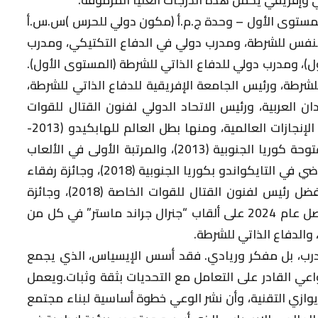
لمستوى الأول – وحدة ج.م.أ (مكون دولي للحرس )س.س.أ
 النفس للشرطة، ومدرب دولي في الدفاع التكتيكي، ومدرب
ل)، ومدرب دولي للدفاع الذاتي للشرطة (المستوى الأول).
لشرطة، ورئيس الجامعة الإفريقية للدفاع الذاتي للشرطة،
ن العربية، ورئيس الاتحاد الدولي لفنون القتال للقوات
الخاصة. وحصل على عدة جوائز كما له الكثير من الإنجازات العالمية، ومنها بطل العالم للهابكيدو (2013-
2015)، وأفضل حكم دولي في بطولة العالم المفتوحة كوريا الجنوبية (2013)، والمرتبة الأولى في الألعاب
العالمية لفنون القتال/شونجو (2015)، وأفضل رياضي في التايكواندو بكوريا الجنوبية (2018)، وجائزة رفقاء
القوات الخاصة لكوريا الجنوبية (2018)، وجائزة أفضل رئيس لفنون القتال للقوات الخاصة (2018)، وجائزة
القائد الأفضل للدفاع الذاتي للشرطة (2020)، وحصل عام 2024 على ألقاب “جنرال جراند ماستر” في كل من
 والدفاع الذاتي للشرطة.
مدرب، بل مفكر وريادي. فقد أسس الإيسياس، الذي يجمع
لواعي القادر على التعامل مع التحديات بثقة وثبات.ويعمل
ر يوازي التقنية، وأن نشر الوعي خطوة أساسية لبناء مجتمع