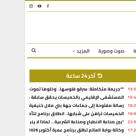
ة
صوت وصورة
المزيد
آخر 24 ساعة
13:
*”جريمة متكاملة: سرقو فلوسها.. وخلوها تموت.. والصيدلية خدا
15:
المستشفى الإقليمي بالخميسات يحقق سابقة طبية بإجراء أول عمل
16:
رسالة مفتوحة إلى جماعات جهة بني ملال خنيفرة
10:
الخميسات تراهن على شبابها.. انطلاق برنامج لتأهيل حاملي الم
22:
“بين صناعة الانطباع وصناعة الشرعية… لماذا لا ينبغي استباق إراد
17:
وكالة بوابة العالم تطلق برنامج عمرة أكتوبر 2026 برحلات مباشرة وإقامة بفنادق متميزة