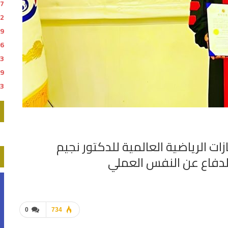
17
12
09
26
13
09
33
ات الرياضية العالمية للدكتور نجيم
لدفاع عن النفس العملي
0
734