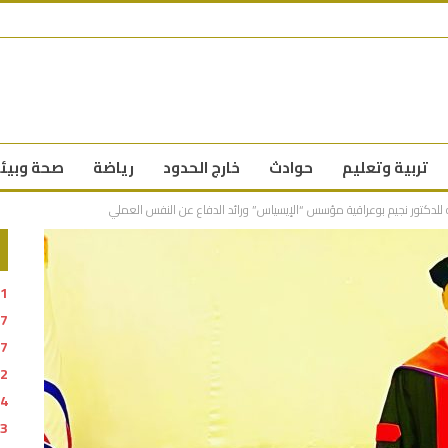
تربية وتعليم
حوادث
خارج الحدود
رياضة
صحة وبيئ
مية للدكتور نجيم بوعراقية مؤسس “الإيسياس” ورائد الدفاع عن النفس العملي
51
47
27
02
54
23