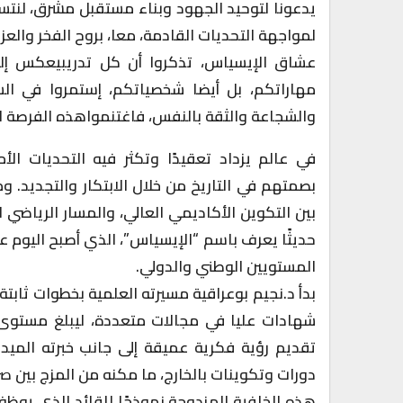
يدعونا لتوحيد الجهود وبناء مستقبل مشرق، لنتس
لمواجهة التحديات القادمة، معا، بروح الفخر والعز
عشاق الإيسياس، تذكروا أن كل تدريبيعكس إلت
مهاراتكم، بل أيضا شخصياتكم، إستمروا في ا
والشجاعة والثقة بالنفس، فاغتنمواهذه الفرصة لتن
في عالم يزداد تعقيدًا وتكثر فيه التحديات الأم
بصمتهم في التاريخ من خلال الابتكار والتجديد. و
بين التكوين الأكاديمي العالي، والمسار الرياضي ال
حديثًا يعرف باسم “الإيسياس”، الذي أصبح اليوم ع
المستويين الوطني والدولي.
بدأ د.نجيم بوعراقية مسيرته العلمية بخطوات ثابت
شهادات عليا في مجالات متعددة، ليبلغ مستوى ا
تقديم رؤية فكرية عميقة إلى جانب خبرته الميدا
دورات وتكوينات بالخارج، ما مكنه من المزج بين صر
هذه الخلفية المزدوجة نموذجًا للقائد الذي يوظ