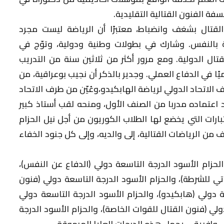
ة الفنون القتالية التقليدية.
القتال بشغف وانضباط، معتبرًا أن الرياضة ليست مجرد
ة بالنفس. وشارك في بطولات وطنية ودولية، وتوّج في
ال الدولية. ومع مرور أكثر من ثلاثين سنة من التدريب
يًا في الدفاع العملي. وجدير بالذكر أن نجيب بوعراقية، من
من طرف الاتحاد الدولي لرياضة الهابكيدو،وعُيّن من طرف الاتحاد
د اعتماده مدربا من الصنف الأول، ومنحه لقب أستاذ كبير
بارات التي يخضع لها الطلاب الكوريون من أجل نيل الحزام
من الرياضات القتالية، إلى والديه، وإلى كل جنود الخفاء
لحزام الأسود الدرجة التاسعة دولي (الدفاع عن النفس)،
اتي للشرطة)، والحزام الأسود الدرجة التاسعة دولي (فنون
ة دولي (هابكيدو)، والحزام الأسود الدرجة التاسعة دولي
ولي (فنون القتال للقوات الخاصة)، والحزام الأسود الدرجة
وإفريقي يحمل هذه الدرجات العليا المرموقة.